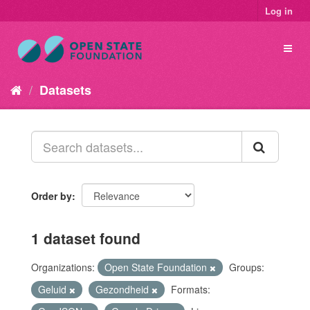
Log in
Datasets
Order by
1 dataset found
Organizations:
Open State Foundation
Groups:
Geluid
Gezondheid
Formats: