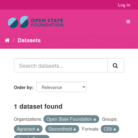
Log in
Datasets
Order by
1 dataset found
Organizations:
Open State Foundation
Groups:
Agrarisch
Gezondheid
Formats:
CSV