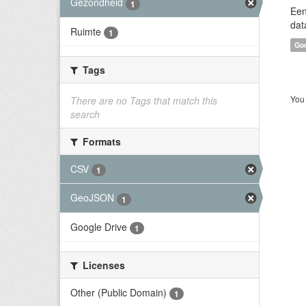
Gezondheid
1
Een
dat
Ruimte
1
Goo
Tags
You 
There are no Tags that match this
search
Formats
CSV
1
GeoJSON
1
Google Drive
1
Licenses
Other (Public Domain)
1