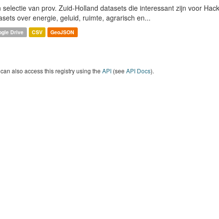
 selectie van prov. Zuid-Holland datasets die interessant zijn voor Hacki
asets over energie, geluid, ruimte, agrarisch en...
gle Drive
CSV
GeoJSON
can also access this registry using the
API
(see
API Docs
).