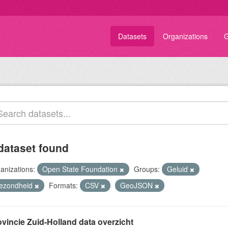
Datasets
Organizations
G
dataset found
anizations:
Open State Foundation
Groups:
Geluid
ezondheid
Formats:
CSV
GeoJSON
ovincie Zuid-Holland data overzicht