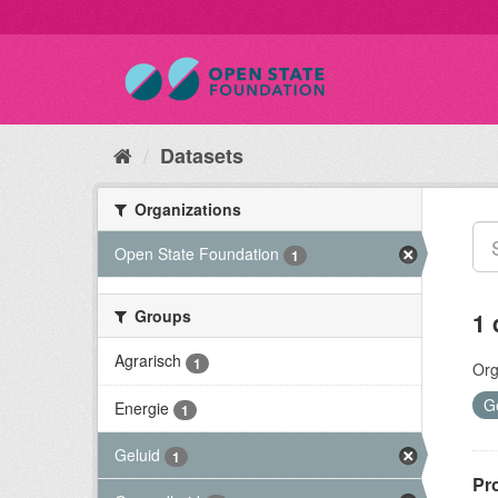
Datasets
Organizations
Open State Foundation
1
Groups
1 
Agrarisch
1
Org
G
Energie
1
Geluid
1
Pr