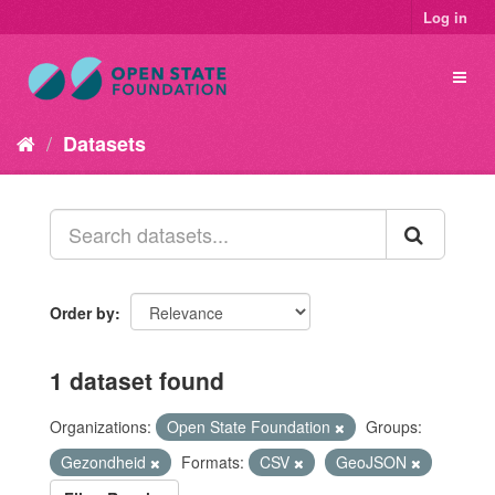
Log in
Datasets
Order by
1 dataset found
Organizations:
Open State Foundation
Groups:
Gezondheid
Formats:
CSV
GeoJSON