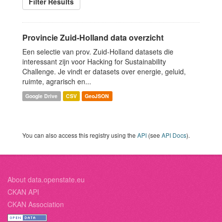
Filter Results
Provincie Zuid-Holland data overzicht
Een selectie van prov. Zuid-Holland datasets die
interessant zijn voor Hacking for Sustainability
Challenge. Je vindt er datasets over energie, geluid,
ruimte, agrarisch en...
Google Drive
CSV
GeoJSON
You can also access this registry using the
API
(see
API Docs
).
About data.openstate.eu
CKAN API
CKAN Association