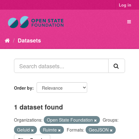
Log in
Datasets
Order by
1 dataset found
Organizations:
Open State Foundation
Groups:
Geluid
Ruimte
Formats:
GeoJSON