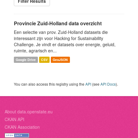
Filter Results
Provincie Zuid-Holland data overzicht
Een selectie van prov. Zuid-Holland datasets die
interessant zijn voor Hacking for Sustainability
Challenge. Je vindt er datasets over energie, geluid,
ruimte, agrarisch en...
Google Drive
CSV
GeoJSON
You can also access this registry using the
API
(see
API Docs
).
About data.openstate.eu
CKAN API
CKAN Association