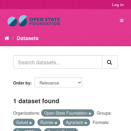
Log in
Datasets
Order by
1 dataset found
Organizations:
Open State Foundation
Groups:
Geluid
Ruimte
Agrarisch
Formats: