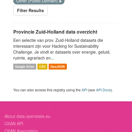
Other (Public Domain)
Filter Results
Provincie Zuid-Holland data overzicht
Een selectie van prov. Zuid-Holland datasets die
interessant zijn voor Hacking for Sustainability
Challenge. Je vindt er datasets over energie, geluid,
ruimte, agrarisch en...
Google Drive
CSV
GeoJSON
You can also access this registry using the
API
(see
API Docs
).
About data.openstate.eu
CKAN API
CKAN Association