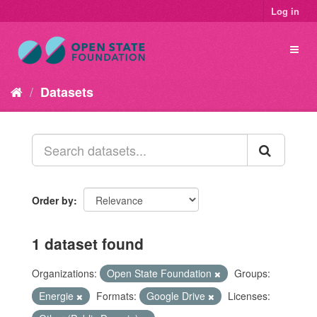
Log in
Datasets
Order by
1 dataset found
Organizations:
Open State Foundation
Groups:
Energie
Formats:
Google Drive
Licenses: