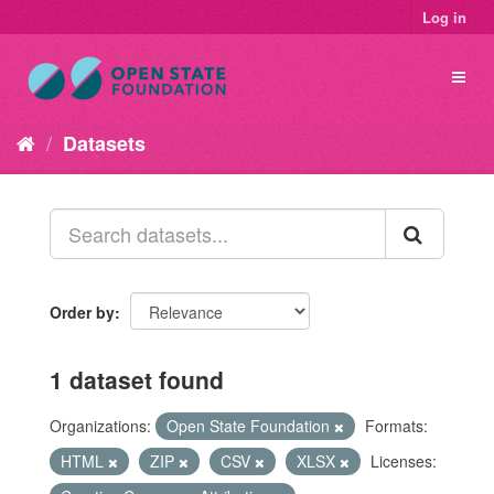
Log in
Datasets
Order by
1 dataset found
Organizations:
Open State Foundation
Formats:
HTML
ZIP
CSV
XLSX
Licenses: