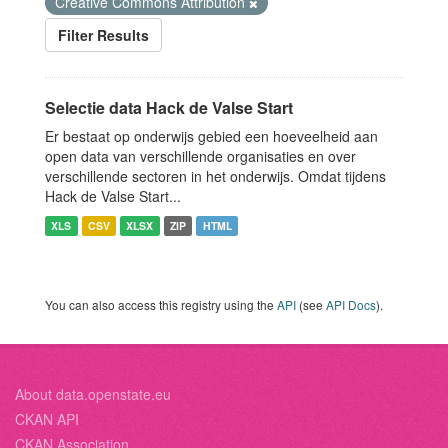
Creative Commons Attribution
Filter Results
Selectie data Hack de Valse Start
Er bestaat op onderwijs gebied een hoeveelheid aan
open data van verschillende organisaties en over
verschillende sectoren in het onderwijs. Omdat tijdens
Hack de Valse Start...
XLS
CSV
XLSX
ZIP
HTML
You can also access this registry using the
API
(see
API Docs
).
About data.openstate.eu
CKAN API
CKAN Association