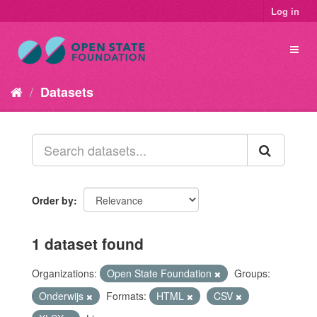
Log in
Datasets
Order by
1 dataset found
Organizations:
Open State Foundation
Groups:
Onderwijs
Formats:
HTML
CSV