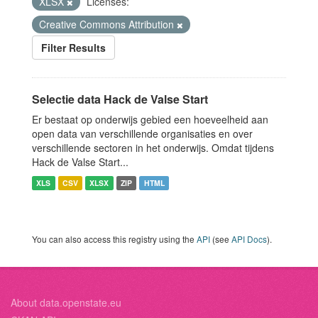
XLSX
Licenses:
Creative Commons Attribution
Filter Results
Selectie data Hack de Valse Start
Er bestaat op onderwijs gebied een hoeveelheid aan
open data van verschillende organisaties en over
verschillende sectoren in het onderwijs. Omdat tijdens
Hack de Valse Start...
XLS
CSV
XLSX
ZIP
HTML
You can also access this registry using the
API
(see
API Docs
).
About data.openstate.eu