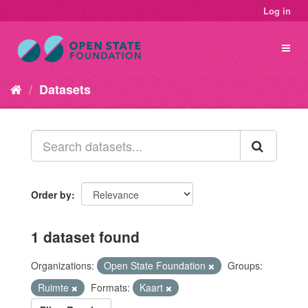
Log in
Datasets
Order by
1 dataset found
Organizations:
Open State Foundation
Groups:
Ruimte
Formats:
Kaart