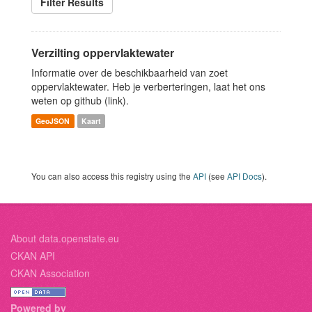
Filter Results
Verzilting oppervlaktewater
Informatie over de beschikbaarheid van zoet
oppervlaktewater. Heb je verberteringen, laat het ons
weten op github (link).
GeoJSON
Kaart
You can also access this registry using the
API
(see
API Docs
).
About data.openstate.eu
CKAN API
CKAN Association
Powered by