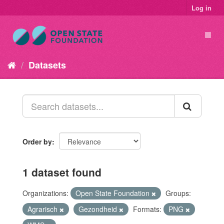
Log in
Datasets
Order by
1 dataset found
Organizations:
Open State Foundation
Groups:
Agrarisch
Gezondheid
Formats:
PNG