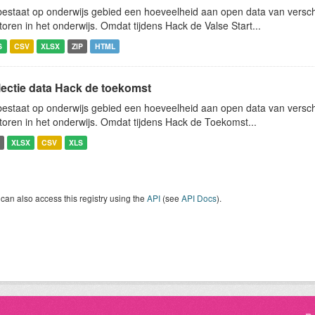
bestaat op onderwijs gebied een hoeveelheid aan open data van verschi
toren in het onderwijs. Omdat tijdens Hack de Valse Start...
S
CSV
XLSX
ZIP
HTML
lectie data Hack de toekomst
bestaat op onderwijs gebied een hoeveelheid aan open data van verschi
toren in het onderwijs. Omdat tijdens Hack de Toekomst...
XLSX
CSV
XLS
can also access this registry using the
API
(see
API Docs
).