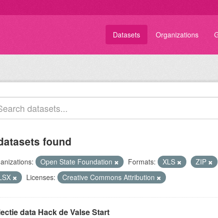
Datasets
Organizations
G
datasets found
anizations:
Open State Foundation
Formats:
XLS
ZIP
LSX
Licenses:
Creative Commons Attribution
ectie data Hack de Valse Start