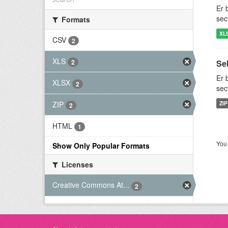
Er 
sec
Formats
XL
CSV
2
XLS
Se
2
Er 
XLSX
2
sec
ZIP
ZIP
2
HTML
1
You 
Show Only Popular Formats
Licenses
Creative Commons At...
2