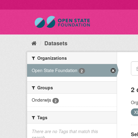
Datasets
Organizations
Open State Foundation
2
Groups
2 
Onderwijs
2
Org
X
Tags
There are no Tags that match this
Sel
search