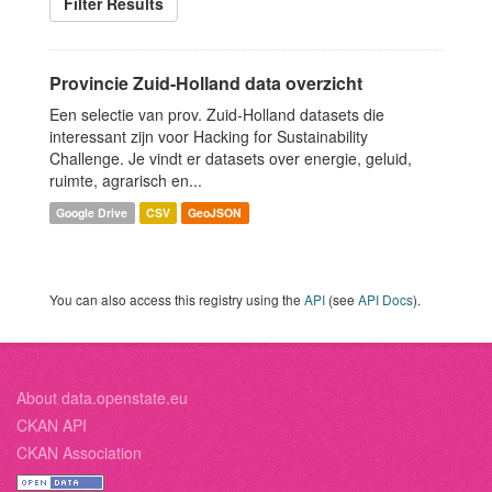
Filter Results
Provincie Zuid-Holland data overzicht
Een selectie van prov. Zuid-Holland datasets die
interessant zijn voor Hacking for Sustainability
Challenge. Je vindt er datasets over energie, geluid,
ruimte, agrarisch en...
Google Drive
CSV
GeoJSON
You can also access this registry using the
API
(see
API Docs
).
About data.openstate.eu
CKAN API
CKAN Association