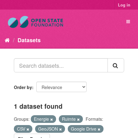
Log in
Datasets
Order by
1 dataset found
Groups:
Energie
Ruimte
Formats:
CSV
GeoJSON
Google Drive