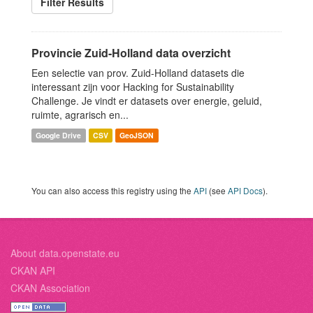
Filter Results
Provincie Zuid-Holland data overzicht
Een selectie van prov. Zuid-Holland datasets die
interessant zijn voor Hacking for Sustainability
Challenge. Je vindt er datasets over energie, geluid,
ruimte, agrarisch en...
Google Drive
CSV
GeoJSON
You can also access this registry using the
API
(see
API Docs
).
About data.openstate.eu
CKAN API
CKAN Association