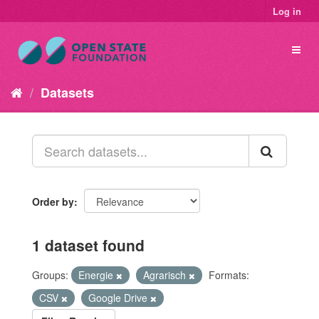
Log in
Datasets
Order by
1 dataset found
Groups:
Energie
Agrarisch
Formats:
CSV
Google Drive