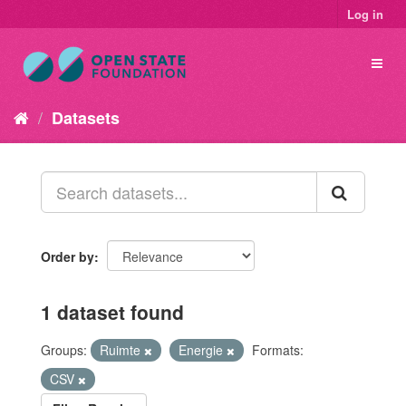
Log in
Datasets
Order by
1 dataset found
Groups:
Ruimte
Energie
Formats:
CSV