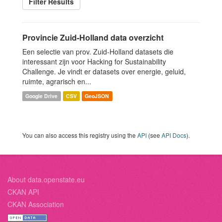
Filter Results
Provincie Zuid-Holland data overzicht
Een selectie van prov. Zuid-Holland datasets die
interessant zijn voor Hacking for Sustainability
Challenge. Je vindt er datasets over energie, geluid,
ruimte, agrarisch en...
Google Drive
CSV
GeoJSON
You can also access this registry using the
API
(see
API Docs
).
About data.openstate.eu
CKAN API
CKAN Association