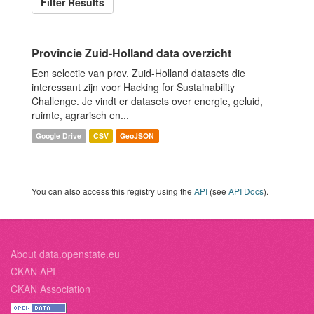
Filter Results
Provincie Zuid-Holland data overzicht
Een selectie van prov. Zuid-Holland datasets die
interessant zijn voor Hacking for Sustainability
Challenge. Je vindt er datasets over energie, geluid,
ruimte, agrarisch en...
Google Drive
CSV
GeoJSON
You can also access this registry using the
API
(see
API Docs
).
About data.openstate.eu
CKAN API
CKAN Association