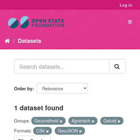
Log in
Datasets
Order by
1 dataset found
Groups:
Gezondheid
Agrarisch
Geluid
Formats:
CSV
GeoJSON