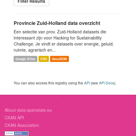
Filter Results
Provincie Zuid-Holland data overzicht
Een selectie van prov. Zuid-Holland datasets die
interessant zijn voor Hacking for Sustainability
Challenge. Je vindt er datasets over energie, geluid,
ruimte, agrarisch en...
Google Drive
CSV
GeoJSON
You can also access this registry using the
API
(see
API Docs
).
About data.openstate.eu
CKAN API
CKAN Association