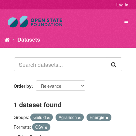
Log in
Datasets
Order by
1 dataset found
Groups:
Geluid
Agrarisch
Energie
Formats:
CSV