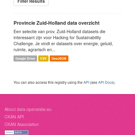
Filter Results
Provincie Zuid-Holland data overzicht
Een selectie van prov. Zuid-Holland datasets die
interessant zijn voor Hacking for Sustainability
Challenge. Je vindt er datasets over energie, geluid,
ruimte, agrarisch en...
Google Drive
CSV
GeoJSON
You can also access this registry using the
API
(see
API Docs
).
About data.openstate.eu
CKAN API
CKAN Association