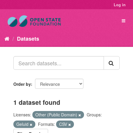
Log in
Datasets
Order by
1 dataset found
Licenses:
Other (Public Domain)
Groups:
Geluid
Formats:
CSV