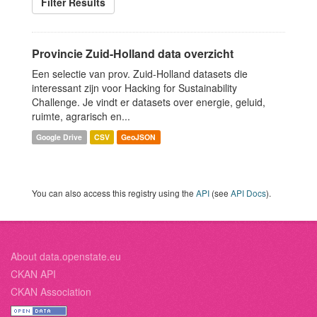
Filter Results
Provincie Zuid-Holland data overzicht
Een selectie van prov. Zuid-Holland datasets die
interessant zijn voor Hacking for Sustainability
Challenge. Je vindt er datasets over energie, geluid,
ruimte, agrarisch en...
Google Drive
CSV
GeoJSON
You can also access this registry using the
API
(see
API Docs
).
About data.openstate.eu
CKAN API
CKAN Association