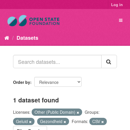
Log in
Datasets
Order by
1 dataset found
Licenses:
Other (Public Domain)
Groups:
Geluid
Gezondheid
Formats:
CSV