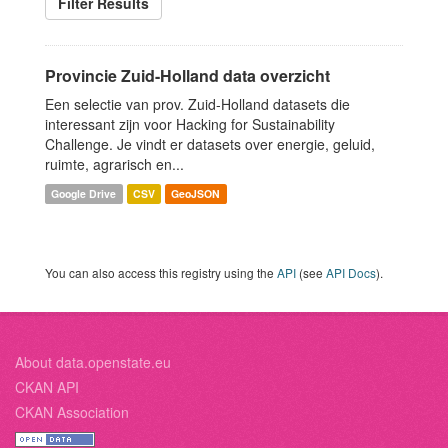
Filter Results
Provincie Zuid-Holland data overzicht
Een selectie van prov. Zuid-Holland datasets die
interessant zijn voor Hacking for Sustainability
Challenge. Je vindt er datasets over energie, geluid,
ruimte, agrarisch en...
Google Drive
CSV
GeoJSON
You can also access this registry using the
API
(see
API Docs
).
About data.openstate.eu
CKAN API
CKAN Association