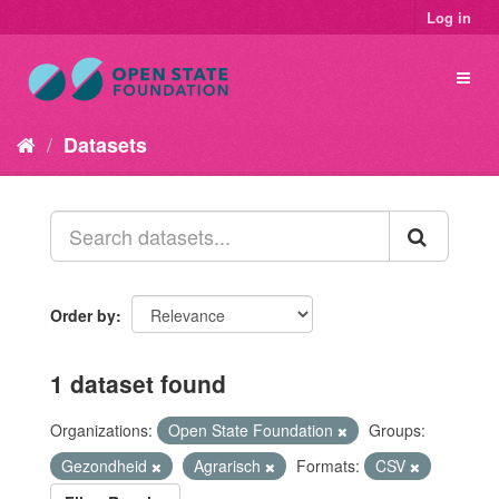
Log in
Datasets
Order by
1 dataset found
Organizations:
Open State Foundation
Groups:
Gezondheid
Agrarisch
Formats:
CSV