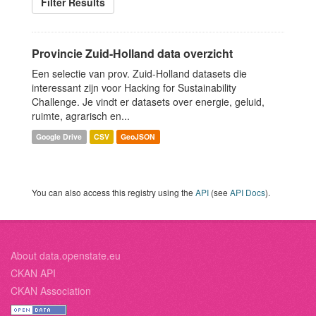
Filter Results
Provincie Zuid-Holland data overzicht
Een selectie van prov. Zuid-Holland datasets die
interessant zijn voor Hacking for Sustainability
Challenge. Je vindt er datasets over energie, geluid,
ruimte, agrarisch en...
Google Drive
CSV
GeoJSON
You can also access this registry using the
API
(see
API Docs
).
About data.openstate.eu
CKAN API
CKAN Association