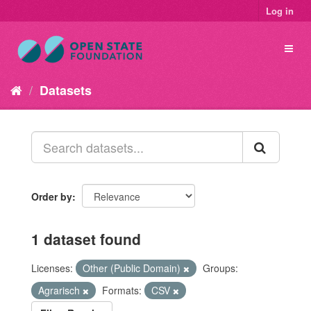
Log in
Datasets
Order by
1 dataset found
Licenses:
Other (Public Domain)
Groups:
Agrarisch
Formats:
CSV