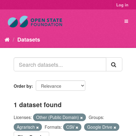
Log in
Datasets
Order by
1 dataset found
Licenses:
Other (Public Domain)
Groups:
Agrarisch
Formats:
CSV
Google Drive