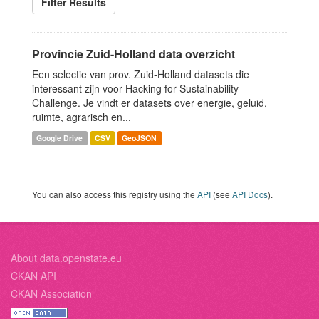
Filter Results
Provincie Zuid-Holland data overzicht
Een selectie van prov. Zuid-Holland datasets die
interessant zijn voor Hacking for Sustainability
Challenge. Je vindt er datasets over energie, geluid,
ruimte, agrarisch en...
Google Drive
CSV
GeoJSON
You can also access this registry using the
API
(see
API Docs
).
About data.openstate.eu
CKAN API
CKAN Association