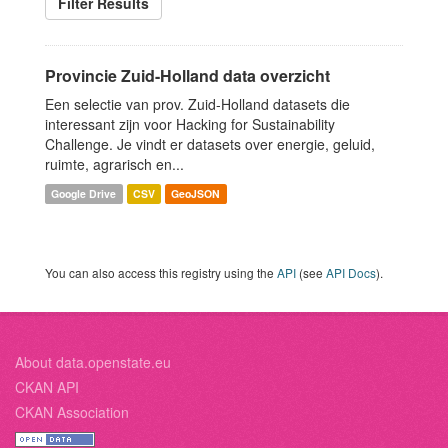
Filter Results
Provincie Zuid-Holland data overzicht
Een selectie van prov. Zuid-Holland datasets die
interessant zijn voor Hacking for Sustainability
Challenge. Je vindt er datasets over energie, geluid,
ruimte, agrarisch en...
Google Drive
CSV
GeoJSON
You can also access this registry using the
API
(see
API Docs
).
About data.openstate.eu
CKAN API
CKAN Association