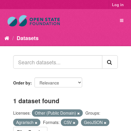
Log in
Datasets
Order by
1 dataset found
Licenses:
Other (Public Domain)
Groups:
Agrarisch
Formats:
CSV
GeoJSON