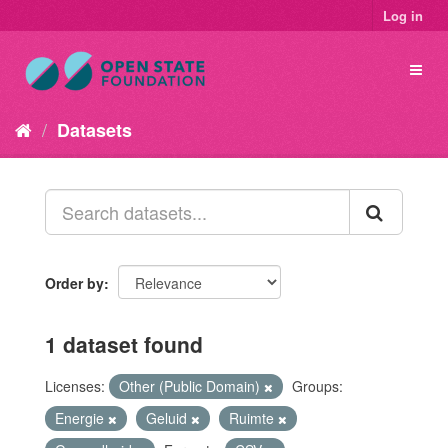
Log in
Datasets
Order by
1 dataset found
Licenses:
Other (Public Domain)
Groups:
Energie
Geluid
Ruimte