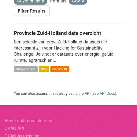
Gezondheid
Formats:
CSV
Filter Results
Provincie Zuid-Holland data overzicht
Een selectie van prov. Zuid-Holland datasets die
interessant zijn voor Hacking for Sustainability
Challenge. Je vindt er datasets over energie, geluid,
ruimte, agrarisch en...
Google Drive
CSV
GeoJSON
You can also access this registry using the
API
(see
API Docs
).
About data.openstate.eu
CKAN API
CKAN Association