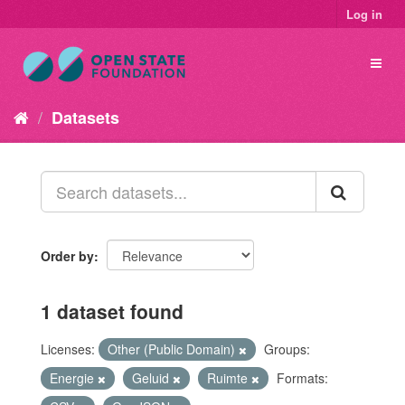
Log in
Datasets
Order by
1 dataset found
Licenses:
Other (Public Domain)
Groups:
Energie
Geluid
Ruimte
Formats: