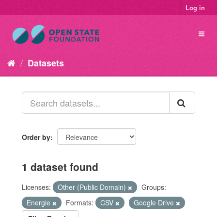
Log in
Datasets
Order by
1 dataset found
Licenses:
Other (Public Domain)
Groups:
Energie
Formats:
CSV
Google Drive