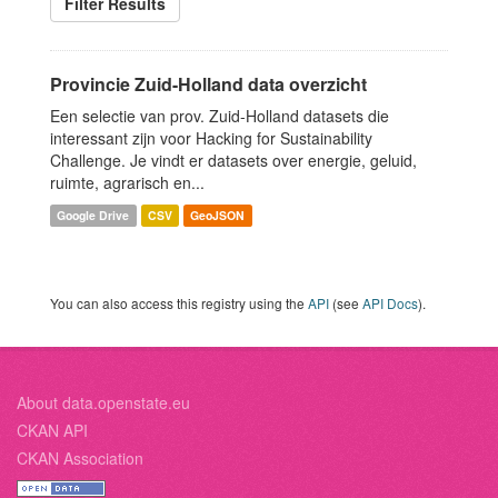
Filter Results
Provincie Zuid-Holland data overzicht
Een selectie van prov. Zuid-Holland datasets die
interessant zijn voor Hacking for Sustainability
Challenge. Je vindt er datasets over energie, geluid,
ruimte, agrarisch en...
Google Drive
CSV
GeoJSON
You can also access this registry using the
API
(see
API Docs
).
About data.openstate.eu
CKAN API
CKAN Association