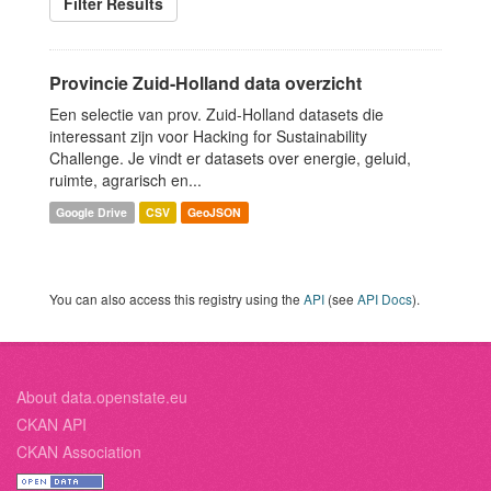
Filter Results
Provincie Zuid-Holland data overzicht
Een selectie van prov. Zuid-Holland datasets die
interessant zijn voor Hacking for Sustainability
Challenge. Je vindt er datasets over energie, geluid,
ruimte, agrarisch en...
Google Drive
CSV
GeoJSON
You can also access this registry using the
API
(see
API Docs
).
About data.openstate.eu
CKAN API
CKAN Association