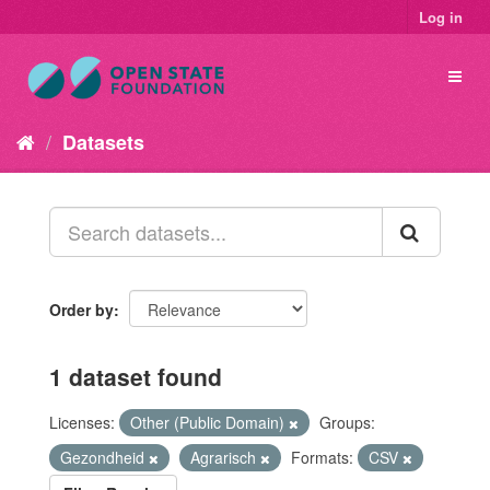
Log in
Datasets
Order by
1 dataset found
Licenses:
Other (Public Domain)
Groups:
Gezondheid
Agrarisch
Formats:
CSV