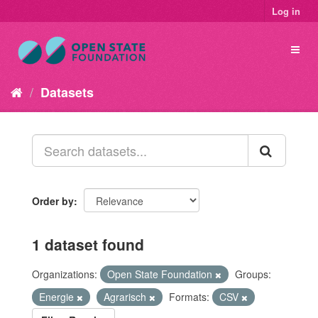
Log in
Datasets
Order by
1 dataset found
Organizations:
Open State Foundation
Groups:
Energie
Agrarisch
Formats:
CSV