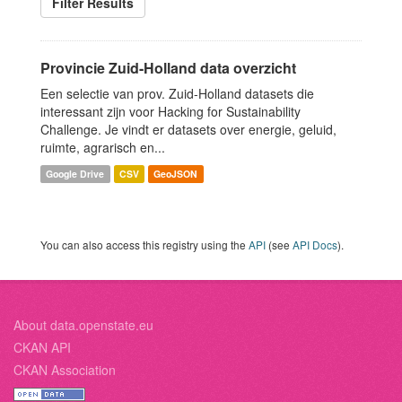
Filter Results
Provincie Zuid-Holland data overzicht
Een selectie van prov. Zuid-Holland datasets die
interessant zijn voor Hacking for Sustainability
Challenge. Je vindt er datasets over energie, geluid,
ruimte, agrarisch en...
Google Drive
CSV
GeoJSON
You can also access this registry using the
API
(see
API Docs
).
About data.openstate.eu
CKAN API
CKAN Association