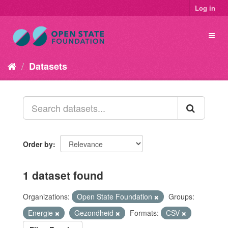
Log in
Datasets
Order by
1 dataset found
Organizations:
Open State Foundation
Groups:
Energie
Gezondheid
Formats:
CSV