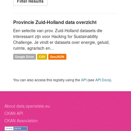
Filter Results
Provincie Zuid-Holland data overzicht
Een selectie van prov. Zuid-Holland datasets die
interessant zijn voor Hacking for Sustainability
Challenge. Je vindt er datasets over energie, geluid,
ruimte, agrarisch en...
Google Drive
CSV
GeoJSON
You can also access this registry using the
API
(see
API Docs
).
About data.openstate.eu
CKAN API
CKAN Association