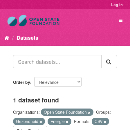
Log in
Datasets
Order by
1 dataset found
Organizations:
Open State Foundation
Groups:
Gezondheid
Energie
Formats:
CSV