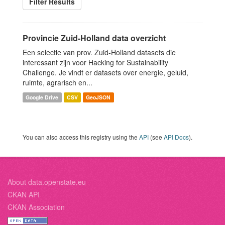
Filter Results
Provincie Zuid-Holland data overzicht
Een selectie van prov. Zuid-Holland datasets die
interessant zijn voor Hacking for Sustainability
Challenge. Je vindt er datasets over energie, geluid,
ruimte, agrarisch en...
Google Drive
CSV
GeoJSON
You can also access this registry using the
API
(see
API Docs
).
About data.openstate.eu
CKAN API
CKAN Association