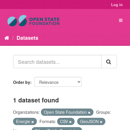
Log in
Datasets
Order by
1 dataset found
Organizations:
Open State Foundation
Groups:
Energie
Formats:
CSV
GeoJSON