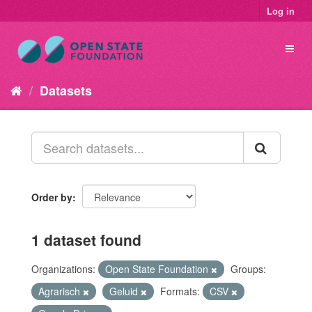
Log in
Datasets
Order by
1 dataset found
Organizations:
Open State Foundation
Groups:
Agrarisch
Geluid
Formats:
CSV