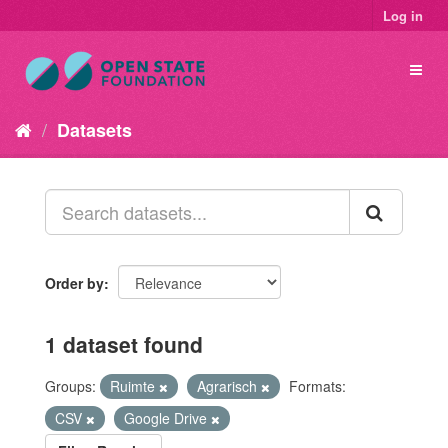
Log in
Datasets
Order by
1 dataset found
Groups:
Ruimte
Agrarisch
Formats:
CSV
Google Drive