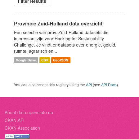
Filter Results
Provincie Zuid-Holland data overzicht
Een selectie van prov. Zuid-Holland datasets die
interessant zijn voor Hacking for Sustainability
Challenge. Je vindt er datasets over energie, geluid,
ruimte, agrarisch en...
Google Drive
CSV
GeoJSON
You can also access this registry using the
API
(see
API Docs
).
About data.openstate.eu
CKAN API
CKAN Association