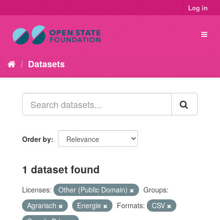
Log in
Datasets
Order by
1 dataset found
Licenses:
Other (Public Domain)
Groups:
Agrarisch
Energie
Formats:
CSV