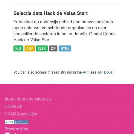
Selectie data Hack de Valse Start
Er bestaat op onderwijs gebied een hoeveelheid aan
open data van verschillende organisaties en over
verschillende sectoren in het onderwijs. Omdat tijdens
Hack de Valse Start...
XLS
CSV
XLSX
ZIP
HTML
You can also access this registry using the
API
(see
API Docs
).
About data.openstate.eu
CKAN API
CKAN Association
Powered by