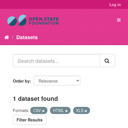
Log in
Datasets
Order by
1 dataset found
Formats:
CSV
HTML
XLS
Filter Results