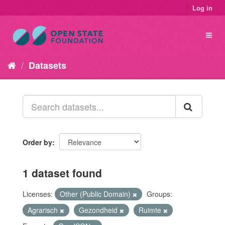
Log in
Datasets
Order by
1 dataset found
Licenses:
Other (Public Domain)
Groups:
Agrarisch
Gezondheid
Ruimte