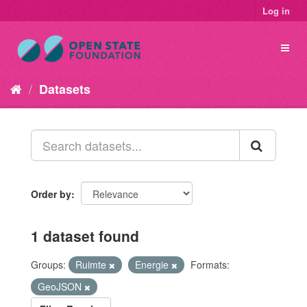
Log in
Datasets
Order by
1 dataset found
Groups:
Ruimte
Energie
Formats:
GeoJSON