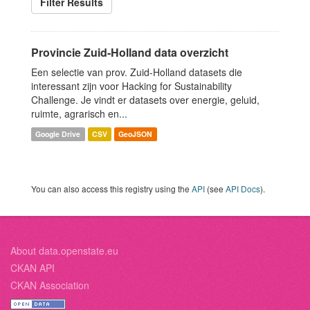
Filter Results
Provincie Zuid-Holland data overzicht
Een selectie van prov. Zuid-Holland datasets die
interessant zijn voor Hacking for Sustainability
Challenge. Je vindt er datasets over energie, geluid,
ruimte, agrarisch en...
Google Drive
CSV
GeoJSON
You can also access this registry using the
API
(see
API Docs
).
About data.openstate.eu
CKAN API
CKAN Association