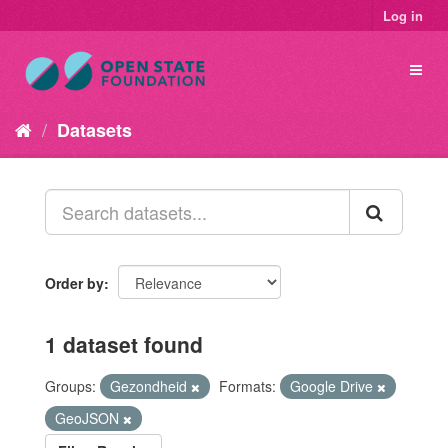
Log in
Datasets
Order by
1 dataset found
Groups:
Gezondheid
Formats:
Google Drive
GeoJSON