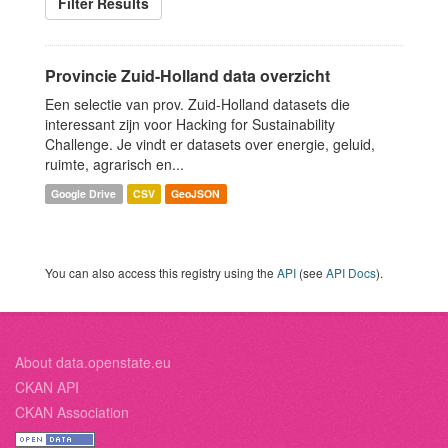
Filter Results
Provincie Zuid-Holland data overzicht
Een selectie van prov. Zuid-Holland datasets die
interessant zijn voor Hacking for Sustainability
Challenge. Je vindt er datasets over energie, geluid,
ruimte, agrarisch en...
Google Drive
CSV
GeoJSON
You can also access this registry using the
API
(see
API Docs
).
About data.openstate.eu
CKAN API
CKAN Association