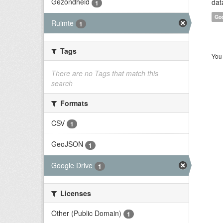
Gezondheid
dat
1
Goo
Ruimte
1
Tags
You 
There are no Tags that match this
search
Formats
CSV
1
GeoJSON
1
Google Drive
1
Licenses
Other (Public Domain)
1