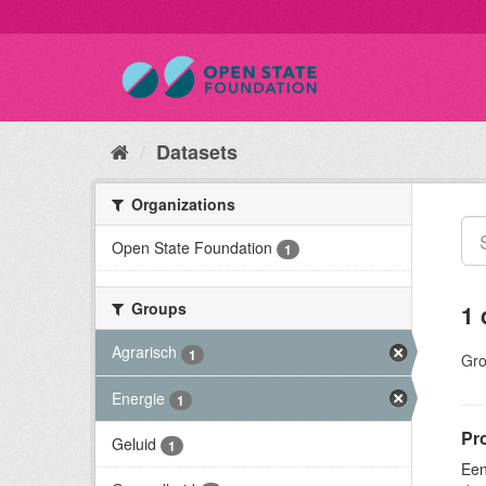
Datasets
Organizations
Open State Foundation
1
Groups
1 
Agrarisch
1
Gro
Energie
1
Pr
Geluid
1
Een