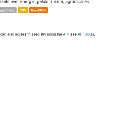
asets over energie, geluid, ruimte, agrarisch en...
gle Drive
CSV
GeoJSON
can also access this registry using the
API
(see
API Docs
).