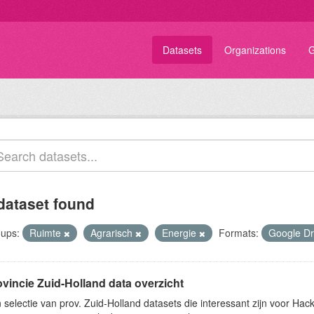
Datasets
Organizations
G
dataset found
ups:
Ruimte
Agrarisch
Energie
Formats:
Google D
ovincie Zuid-Holland data overzicht
 selectie van prov. Zuid-Holland datasets die interessant zijn voor Hacki