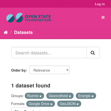
Log in
Datasets
Order by
1 dataset found
Groups:
Ruimte
Gezondheid
Energie
Formats:
Google Drive
GeoJSON