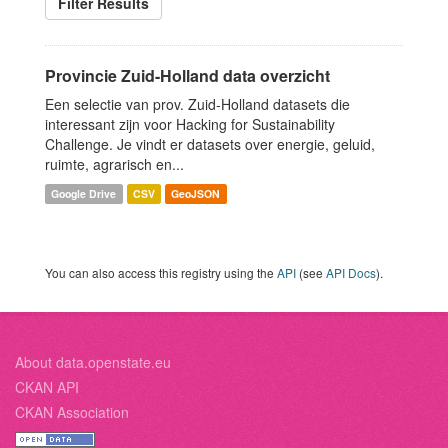
Filter Results
Provincie Zuid-Holland data overzicht
Een selectie van prov. Zuid-Holland datasets die
interessant zijn voor Hacking for Sustainability
Challenge. Je vindt er datasets over energie, geluid,
ruimte, agrarisch en...
Google Drive
CSV
GeoJSON
You can also access this registry using the
API
(see
API Docs
).
About data.openstate.eu
CKAN API
CKAN Association