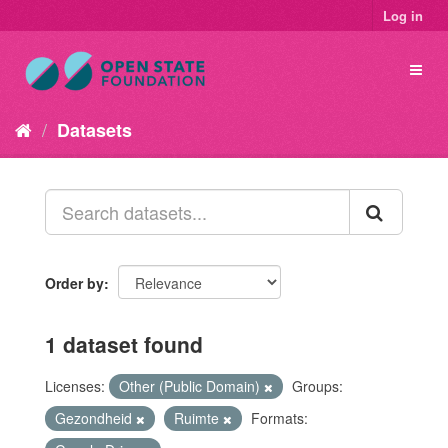
Log in
Datasets
Order by
1 dataset found
Licenses:
Other (Public Domain)
Groups:
Gezondheid
Ruimte
Formats: