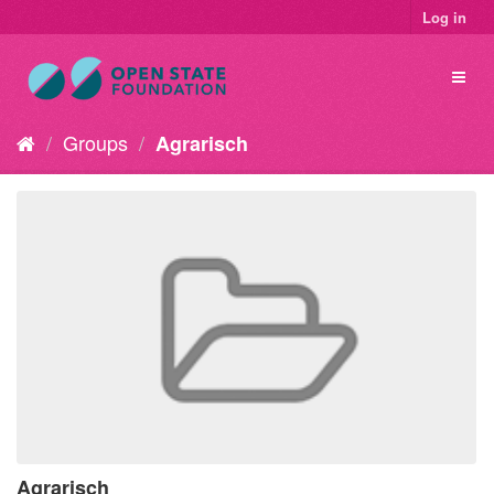
Log in
Groups
Agrarisch
Agrarisch