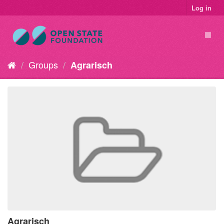
Log in
Groups
Agrarisch
Agrarisch