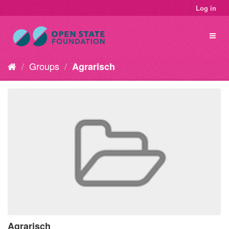
Log in
Groups
Agrarisch
Agrarisch