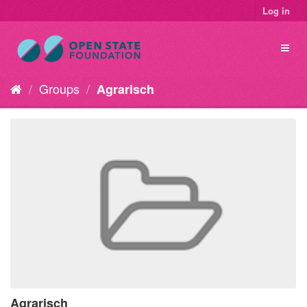
Log in
Groups
Agrarisch
Agrarisch