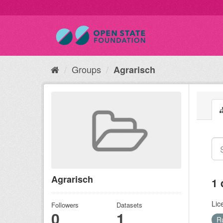
Groups
Agrarisch
Agrarisch
1 
Lic
Followers
Datasets
0
1
R