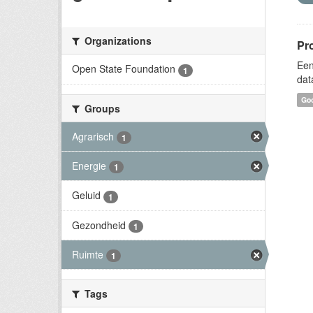
Organizations
Pr
Een
Open State Foundation
1
dat
Goo
Groups
Agrarisch
1
Energie
1
Geluid
1
Gezondheid
1
Ruimte
1
Tags