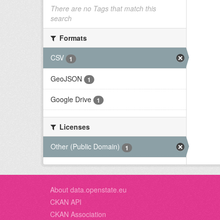
There are no Tags that match this
search
Formats
CSV
1
GeoJSON
1
Google Drive
1
Licenses
Other (Public Domain)
1
About data.openstate.eu
CKAN API
CKAN Association