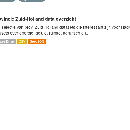
ovincie Zuid-Holland data overzicht
 selectie van prov. Zuid-Holland datasets die interessant zijn voor Hacki
asets over energie, geluid, ruimte, agrarisch en...
gle Drive
CSV
GeoJSON