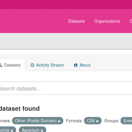
Datasets
Organizations
G
Datasets
Activity Stream
About
dataset found
enses:
Other (Public Domain)
Formats:
CSV
Groups:
Ene
uimte
Agrarisch