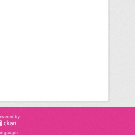
owered by
anguage