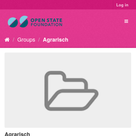
Log in
Groups
Agrarisch
Agrarisch