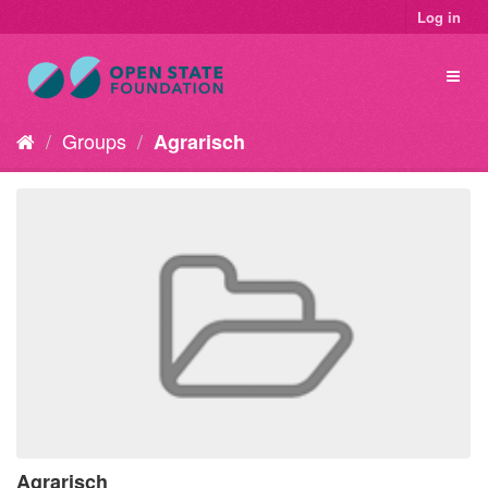
Log in
Groups
Agrarisch
Agrarisch