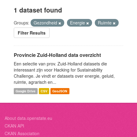
1 dataset found
Groups:
Gezondheid
Energie
Ruimte
Filter Results
Provincie Zuid-Holland data overzicht
Een selectie van prov. Zuid-Holland datasets die
interessant zijn voor Hacking for Sustainability
Challenge. Je vindt er datasets over energie, geluid,
ruimte, agrarisch en...
Google Drive
CSV
GeoJSON
About data.openstate.eu
CKAN API
CKAN Association