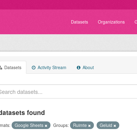
Datasets
Organizations
G
Datasets
Activity Stream
About
datasets found
mats:
Google Sheets
Groups:
Ruimte
Geluid