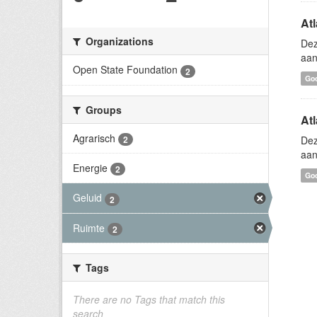
At
Organizations
Dez
aan
Open State Foundation
2
Go
Groups
Atl
Agrarisch
2
Dez
aan
Energie
2
Go
Geluid
2
Ruimte
2
Tags
There are no Tags that match this
search