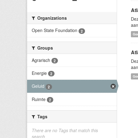
At
Organizations
Dez
aan
Open State Foundation
2
Go
Groups
Atl
Agrarisch
2
Dez
aan
Energie
2
Go
Geluid
2
Ruimte
2
Tags
There are no Tags that match this
search