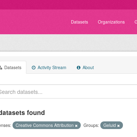
Datasets
Organizations
G
Datasets
Activity Stream
About
datasets found
enses:
Creative Commons Attribution
Groups:
Geluid